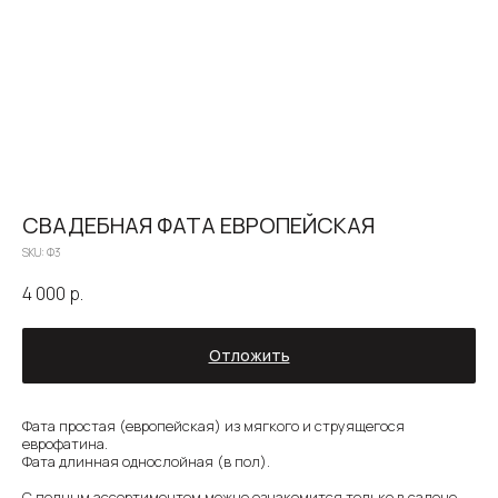
СВАДЕБНАЯ ФАТА ЕВРОПЕЙСКАЯ
SKU:
Ф3
4 000
р.
Отложить
О САЛОНЕ
ЗОЛОТОВА
КАТАЛОГ
НЕВЕСТЫ
НОВОСТИ
КОНТАКТЫ
Фата простая (европейская) из мягкого и струящегося
еврофатина.
Фата длинная однослойная (в пол).
8 930 290 79 77
zoloto_dress@mail.ru
С полным ассортиментом можно ознакомится только в салоне