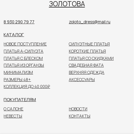
КАТАЛОГ
НОВОЕ ПОСТУПЛЕНИЕ
СИЛУЭТНЫЕ ПЛАТЬЯ
ПЛАТЬЯ А-СИЛУЭТА
КОРОТКИЕ ПЛАТЬЯ
ПЛАТЬЯ С БЛЕСКОМ
ПЛАТЬЯ СО СКИДКАМИ
ПЛАТЬЯ ИЗ ОРГАНЗЫ
СВАДЕБНАЯ ФАТА
МИНИМАЛИЗМ
ВЕРХНЯЯ ОДЕЖДА
РАЗМЕРЫ 48+
АКСЕССУАРЫ
КОЛЛЕКЦИЯ ДО 40 000₽
ПОКУПАТЕЛЯМ
О САЛОНЕ
НОВОСТИ
НЕВЕСТЫ
КОНТАКТЫ
Цены, указанные на сайте, не являются публичной
офертой. Пожалуйста, уточняйте стоимость
у консультанта в салоне.
© 2026 ЗОЛОТОВА
Политика конфиденциальности
О САЛОНЕ
КАТАЛОГ
НЕВЕСТЫ
НОВОСТИ
КОНТАКТЫ