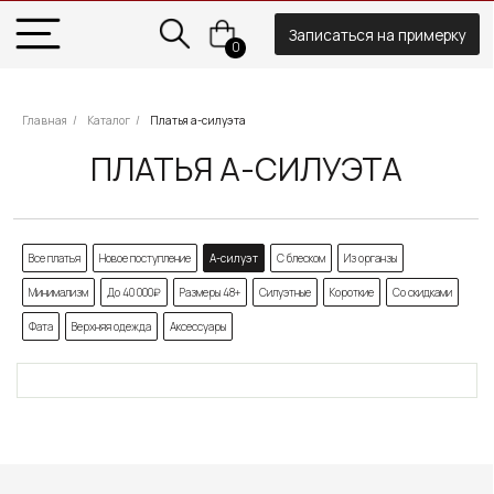
ЗОЛОТОВА
Записаться на примерку
0
Главная
/
Каталог
/
Платья а-силуэта
ПЛАТЬЯ А-СИЛУЭТА
Все платья
Новое поступление
А-силуэт
С блеском
Из органзы
Минимализм
До 40 000₽
Размеры 48+
Силуэтные
Короткие
Со скидками
Фата
Верхняя одежда
Аксессуары
ЗОЛОТОВА
8 930 290 79 77
zoloto_dress@mail.ru