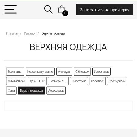
ЗОЛОТОВА
Записаться на примерку
0
Главная
/
Каталог
/
Верхняя одежда
ВЕРХНЯЯ ОДЕЖДА
Все платья
Новое поступление
А-силуэт
С блеском
Из органзы
Минимализм
До 40 000₽
Размеры 48+
Силуэтные
Короткие
Со скидками
Фата
Верхняя одежда
Аксессуары
ЗОЛОТОВА
8 930 290 79 77
zoloto_dress@mail.ru