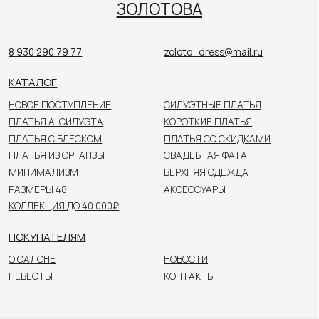
КАТАЛОГ
НОВОЕ ПОСТУПЛЕНИЕ
СИЛУЭТНЫЕ ПЛАТЬЯ
ПЛАТЬЯ А-СИЛУЭТА
КОРОТКИЕ ПЛАТЬЯ
ПЛАТЬЯ С БЛЕСКОМ
ПЛАТЬЯ СО СКИДКАМИ
ПЛАТЬЯ ИЗ ОРГАНЗЫ
СВАДЕБНАЯ ФАТА
МИНИМАЛИЗМ
ВЕРХНЯЯ ОДЕЖДА
РАЗМЕРЫ 48+
АКСЕССУАРЫ
КОЛЛЕКЦИЯ ДО 40 000₽
ПОКУПАТЕЛЯМ
О САЛОНЕ
НОВОСТИ
НЕВЕСТЫ
КОНТАКТЫ
Цены, указанные на сайте, не являются публичной
офертой. Пожалуйста, уточняйте стоимость
у консультанта в салоне.
© 2026 ЗОЛОТОВА
Политика конфиденциальности
О САЛОНЕ
КАТАЛОГ
НЕВЕСТЫ
НОВОСТИ
КОНТАКТЫ