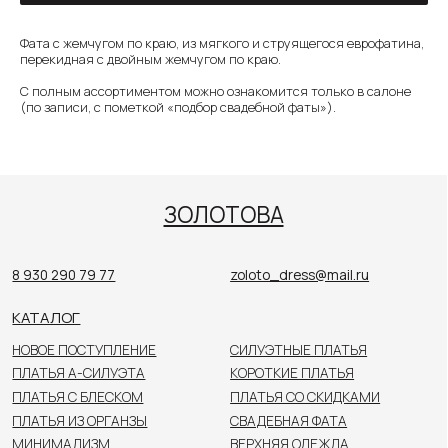
Фата с жемчугом по краю, из мягкого и струящегося еврофатина,
8 930 290 79 77
zoloto_dress@mail.ru
перекидная с двойным жемчугом по краю.
КАТАЛОГ
С полным ассортиментом можно ознакомится только в салоне
НОВОЕ ПОСТУПЛЕНИЕ
СИЛУЭТНЫЕ ПЛАТЬЯ
(по записи, с пометкой «подбор свадебной фаты»).
ПЛАТЬЯ А-СИЛУЭТА
КОРОТКИЕ ПЛАТЬЯ
ПЛАТЬЯ С БЛЕСКОМ
ПЛАТЬЯ СО СКИДКАМИ
ПЛАТЬЯ ИЗ ОРГАНЗЫ
СВАДЕБНАЯ ФАТА
МИНИМАЛИЗМ
ВЕРХНЯЯ ОДЕЖДА
РАЗМЕРЫ 48+
АКСЕССУАРЫ
КОЛЛЕКЦИЯ ДО 40 000₽
ПОКУПАТЕЛЯМ
О САЛОНЕ
НОВОСТИ
НЕВЕСТЫ
КОНТАКТЫ
Цены, указанные на сайте, не являются публичной
офертой. Пожалуйста, уточняйте стоимость
у консультанта в салоне.
© 2026 ЗОЛОТОВА
Политика конфиденциальности