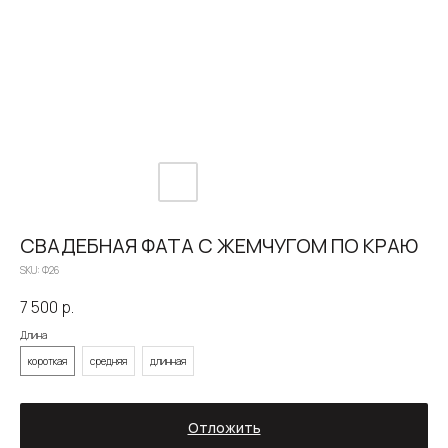
СВАДЕБНАЯ ФАТА С ЖЕМЧУГОМ ПО КРАЮ
SKU:
Ф26
7 500
р.
Длина
короткая
средняя
длинная
О САЛОНЕ
КАТАЛОГ
НЕВЕСТЫ
НОВОСТИ
КОНТАКТЫ
Отложить
ЗОЛОТОВА