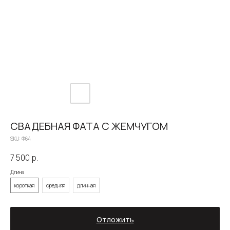
СВАДЕБНАЯ ФАТА С ЖЕМЧУГОМ
SKU:
Ф64
7 500
р.
Длина
короткая
средняя
длинная
О САЛОНЕ
КАТАЛОГ
НЕВЕСТЫ
НОВОСТИ
КОНТАКТЫ
Отложить
ЗОЛОТОВА