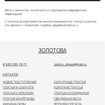
Фата с жемчугом, из мягкого и струящегося еврофатина,
8 930 290 79 77
zoloto_dress@mail.ru
перекидная.
КАТАЛОГ
С полным ассортиментом можно ознакомится только в салоне
НОВОЕ ПОСТУПЛЕНИЕ
СИЛУЭТНЫЕ ПЛАТЬЯ
(по записи, с пометкой «подбор свадебной фаты»).
ПЛАТЬЯ А-СИЛУЭТА
КОРОТКИЕ ПЛАТЬЯ
ПЛАТЬЯ С БЛЕСКОМ
ПЛАТЬЯ СО СКИДКАМИ
ПЛАТЬЯ ИЗ ОРГАНЗЫ
СВАДЕБНАЯ ФАТА
МИНИМАЛИЗМ
ВЕРХНЯЯ ОДЕЖДА
РАЗМЕРЫ 48+
АКСЕССУАРЫ
КОЛЛЕКЦИЯ ДО 40 000₽
ПОКУПАТЕЛЯМ
О САЛОНЕ
НОВОСТИ
НЕВЕСТЫ
КОНТАКТЫ
Цены, указанные на сайте, не являются публичной
офертой. Пожалуйста, уточняйте стоимость
у консультанта в салоне.
© 2026 ЗОЛОТОВА
Политика конфиденциальности