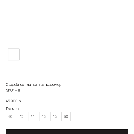
Свадебное платье-трансформер
SKU:
М11
р.
45 900
Размер
О САЛОНЕ
КАТАЛОГ
НЕВЕСТЫ
НОВОСТИ
КОНТАКТЫ
40
42
44
46
48
50
ЗОЛОТОВА