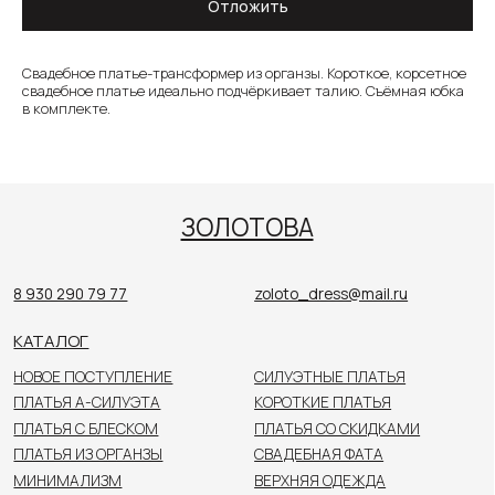
Отложить
8 930 290 79 77
zoloto_dress@mail.ru
Свадебное платье-трансформер из органзы. Короткое, корсетное
КАТАЛОГ
свадебное платье идеально подчёркивает талию. Съёмная юбка
в комплекте.
НОВОЕ ПОСТУПЛЕНИЕ
СИЛУЭТНЫЕ ПЛАТЬЯ
ПЛАТЬЯ А-СИЛУЭТА
КОРОТКИЕ ПЛАТЬЯ
ПЛАТЬЯ С БЛЕСКОМ
ПЛАТЬЯ СО СКИДКАМИ
ПЛАТЬЯ ИЗ ОРГАНЗЫ
СВАДЕБНАЯ ФАТА
МИНИМАЛИЗМ
ВЕРХНЯЯ ОДЕЖДА
РАЗМЕРЫ 48+
АКСЕССУАРЫ
КОЛЛЕКЦИЯ ДО 40 000₽
ПОКУПАТЕЛЯМ
О САЛОНЕ
НОВОСТИ
НЕВЕСТЫ
КОНТАКТЫ
Цены, указанные на сайте, не являются публичной
офертой. Пожалуйста, уточняйте стоимость
у консультанта в салоне.
© 2026 ЗОЛОТОВА
Политика конфиденциальности