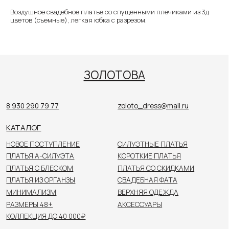
Воздушное свадебное платье со спущенными плечиками из 3д
КАТАЛОГ
цветов (съемные), легкая юбка с разрезом.
НОВОЕ ПОСТУПЛЕНИЕ
СИЛУЭТНЫЕ ПЛАТЬЯ
ПЛАТЬЯ А-СИЛУЭТА
КОРОТКИЕ ПЛАТЬЯ
ПЛАТЬЯ С БЛЕСКОМ
ПЛАТЬЯ СО СКИДКАМИ
ПЛАТЬЯ ИЗ ОРГАНЗЫ
СВАДЕБНАЯ ФАТА
МИНИМАЛИЗМ
ВЕРХНЯЯ ОДЕЖДА
РАЗМЕРЫ 48+
АКСЕССУАРЫ
КОЛЛЕКЦИЯ ДО 40 000₽
ПОКУПАТЕЛЯМ
О САЛОНЕ
НОВОСТИ
НЕВЕСТЫ
КОНТАКТЫ
Цены, указанные на сайте, не являются публичной
офертой. Пожалуйста, уточняйте стоимость
у консультанта в салоне.
© 2026 ЗОЛОТОВА
Политика конфиденциальности