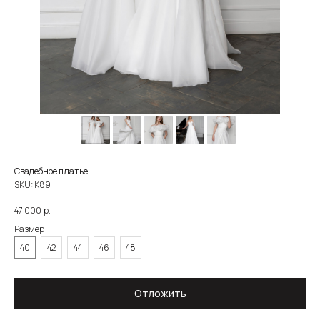
Свадебное платье
SKU:
К89
р.
47 000
Размер
40
42
44
46
48
О САЛОНЕ
КАТАЛОГ
НЕВЕСТЫ
НОВОСТИ
КОНТАКТЫ
ЗОЛОТОВА
Отложить
8 930 290 79 77
zoloto_dress@mail.ru