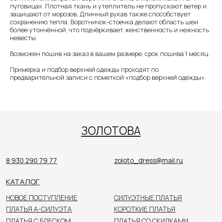
пуговицах. Плотная ткань и утеплитель не пропускают ветер и
защищают от морозов. Длинный рукав также способствует
ЗОЛОТОВА
сохранению тепла. Воротничок-стоечка делают область шеи
более утончённой, что подчёркивает женственность и нежность
невесты.
8 930 290 79 77
zoloto_dress@mail.ru
Возможен пошив на заказ в вашем размере, срок пошива 1 месяц.
КАТАЛОГ
Примерка и подбор верхней одежды проходят по
НОВОЕ ПОСТУПЛЕНИЕ
СИЛУЭТНЫЕ ПЛАТЬЯ
предварительной записи с пометкой «подбор верхней одежды».
ПЛАТЬЯ А-СИЛУЭТА
КОРОТКИЕ ПЛАТЬЯ
ПЛАТЬЯ С БЛЕСКОМ
ПЛАТЬЯ СО СКИДКАМИ
ПЛАТЬЯ ИЗ ОРГАНЗЫ
СВАДЕБНАЯ ФАТА
МИНИМАЛИЗМ
ВЕРХНЯЯ ОДЕЖДА
РАЗМЕРЫ 48+
АКСЕССУАРЫ
КОЛЛЕКЦИЯ ДО 40 000₽
ПОКУПАТЕЛЯМ
О САЛОНЕ
НОВОСТИ
НЕВЕСТЫ
КОНТАКТЫ
Цены, указанные на сайте, не являются публичной
офертой. Пожалуйста, уточняйте стоимость
у консультанта в салоне.