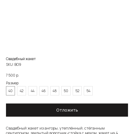
Свадебный жакет
SKU:
ВО9
р.
7 500
Размер
40
42
44
46
48
50
52
54
О САЛОНЕ
Отложить
КАТАЛОГ
НЕВЕСТЫ
НОВОСТИ
КОНТАКТЫ
Свадебный жакет из ангоры, утеплённый, стёганным
сентипоном, закрытый воротник-стойка с мехом, жакет на 4