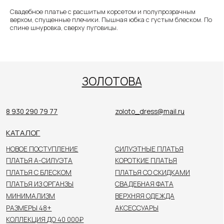
8 930 290 79 77
zoloto_dress@mail.ru
Свадебное платье с расшитым корсетом и полупрозрачным
КАТАЛОГ
верхом, спущенные плечики. Пышная юбка с густым блеском. По
спине шнуровка, сверху пуговицы.
НОВОЕ ПОСТУПЛЕНИЕ
СИЛУЭТНЫЕ ПЛАТЬЯ
ПЛАТЬЯ А-СИЛУЭТА
КОРОТКИЕ ПЛАТЬЯ
ПЛАТЬЯ С БЛЕСКОМ
ПЛАТЬЯ СО СКИДКАМИ
ПЛАТЬЯ ИЗ ОРГАНЗЫ
СВАДЕБНАЯ ФАТА
МИНИМАЛИЗМ
ВЕРХНЯЯ ОДЕЖДА
РАЗМЕРЫ 48+
АКСЕССУАРЫ
КОЛЛЕКЦИЯ ДО 40 000₽
ПОКУПАТЕЛЯМ
О САЛОНЕ
НОВОСТИ
НЕВЕСТЫ
КОНТАКТЫ
Цены, указанные на сайте, не являются публичной
офертой. Пожалуйста, уточняйте стоимость
у консультанта в салоне.
© 2026 ЗОЛОТОВА
Политика конфиденциальности