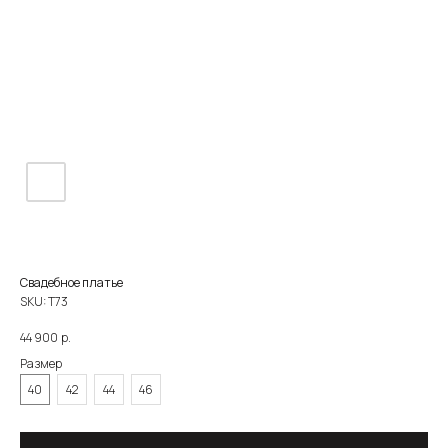
Свадебное платье
SKU:
Т73
р.
44 900
Размер
О САЛОНЕ
КАТАЛОГ
НЕВЕСТЫ
НОВОСТИ
КОНТАКТЫ
40
42
44
46
ЗОЛОТОВА