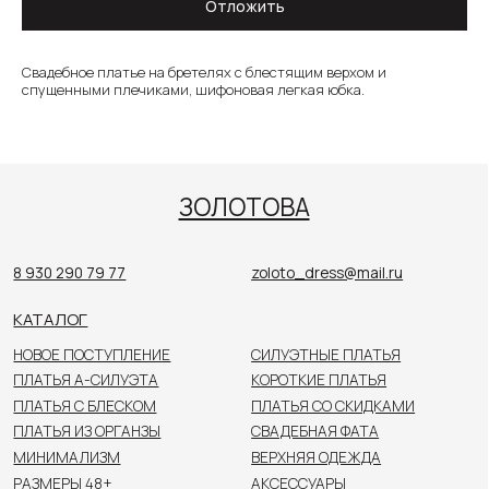
Отложить
8 930 290 79 77
zoloto_dress@mail.ru
КАТАЛОГ
Свадебное платье на бретелях с блестящим верхом и
спущенными плечиками, шифоновая легкая юбка.
НОВОЕ ПОСТУПЛЕНИЕ
СИЛУЭТНЫЕ ПЛАТЬЯ
ПЛАТЬЯ А-СИЛУЭТА
КОРОТКИЕ ПЛАТЬЯ
ПЛАТЬЯ С БЛЕСКОМ
ПЛАТЬЯ СО СКИДКАМИ
ПЛАТЬЯ ИЗ ОРГАНЗЫ
СВАДЕБНАЯ ФАТА
МИНИМАЛИЗМ
ВЕРХНЯЯ ОДЕЖДА
РАЗМЕРЫ 48+
АКСЕССУАРЫ
КОЛЛЕКЦИЯ ДО 40 000₽
ПОКУПАТЕЛЯМ
О САЛОНЕ
НОВОСТИ
НЕВЕСТЫ
КОНТАКТЫ
Цены, указанные на сайте, не являются публичной
офертой. Пожалуйста, уточняйте стоимость
у консультанта в салоне.
© 2026 ЗОЛОТОВА
Политика конфиденциальности