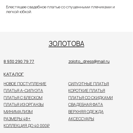
Блестящее свадебное платье со спущенными плечиками и
КАТАЛОГ
легкой юбкой.
НОВОЕ ПОСТУПЛЕНИЕ
СИЛУЭТНЫЕ ПЛАТЬЯ
ПЛАТЬЯ А-СИЛУЭТА
КОРОТКИЕ ПЛАТЬЯ
ПЛАТЬЯ С БЛЕСКОМ
ПЛАТЬЯ СО СКИДКАМИ
ПЛАТЬЯ ИЗ ОРГАНЗЫ
СВАДЕБНАЯ ФАТА
МИНИМАЛИЗМ
ВЕРХНЯЯ ОДЕЖДА
РАЗМЕРЫ 48+
АКСЕССУАРЫ
КОЛЛЕКЦИЯ ДО 40 000₽
ПОКУПАТЕЛЯМ
О САЛОНЕ
НОВОСТИ
НЕВЕСТЫ
КОНТАКТЫ
Цены, указанные на сайте, не являются публичной
офертой. Пожалуйста, уточняйте стоимость
у консультанта в салоне.
© 2026 ЗОЛОТОВА
Политика конфиденциальности