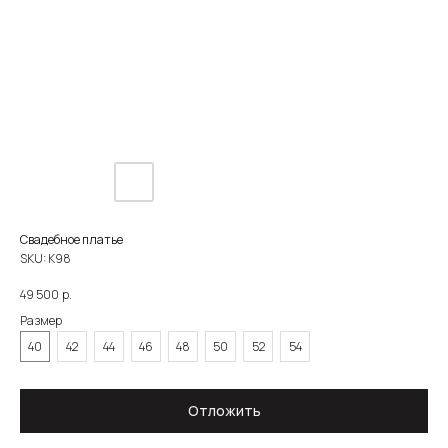
Свадебное платье
SKU:
К98
р.
49 500
Размер
40
42
44
46
48
50
52
54
О САЛОНЕ
КАТАЛОГ
НЕВЕСТЫ
НОВОСТИ
КОНТАКТЫ
ЗОЛОТОВА
Отложить
8 930 290 79 77
zoloto_dress@mail.ru