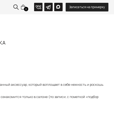
Записаться на примерку
КА
0
р.
анный аксессуар, который воплощает в себе нежность и роскошь
знакомится только в салоне (по записи, с пометкой «подбор