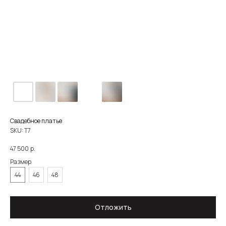
Свадебное платье
SKU:
Т7
р.
47 500
Размер
44
46
48
О САЛОНЕ
КАТАЛОГ
НЕВЕСТЫ
НОВОСТИ
КОНТАКТЫ
ЗОЛОТОВА
Отложить
8 930 290 79 77
zoloto_dress@mail.ru