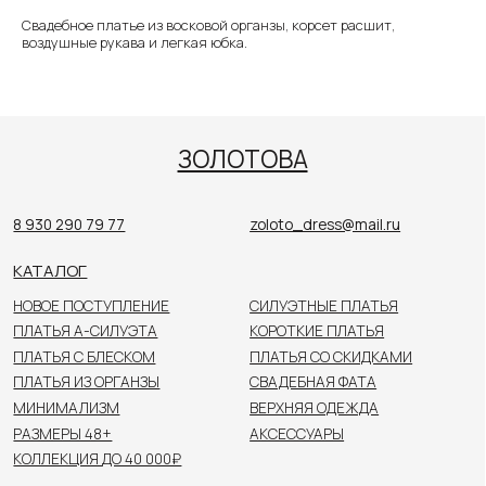
Свадебное платье из восковой органзы, корсет расшит,
КАТАЛОГ
воздушные рукава и легкая юбка.
НОВОЕ ПОСТУПЛЕНИЕ
СИЛУЭТНЫЕ ПЛАТЬЯ
ПЛАТЬЯ А-СИЛУЭТА
КОРОТКИЕ ПЛАТЬЯ
ПЛАТЬЯ С БЛЕСКОМ
ПЛАТЬЯ СО СКИДКАМИ
ПЛАТЬЯ ИЗ ОРГАНЗЫ
СВАДЕБНАЯ ФАТА
МИНИМАЛИЗМ
ВЕРХНЯЯ ОДЕЖДА
РАЗМЕРЫ 48+
АКСЕССУАРЫ
КОЛЛЕКЦИЯ ДО 40 000₽
ПОКУПАТЕЛЯМ
О САЛОНЕ
НОВОСТИ
НЕВЕСТЫ
КОНТАКТЫ
Цены, указанные на сайте, не являются публичной
офертой. Пожалуйста, уточняйте стоимость
у консультанта в салоне.
© 2026 ЗОЛОТОВА
Политика конфиденциальности