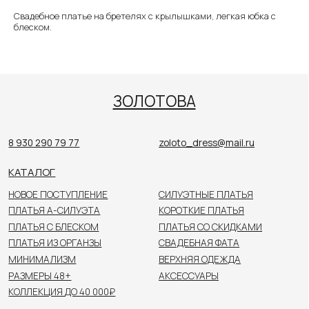
Свадебное платье на бретелях с крылышками, легкая юбка с
КАТАЛОГ
блеском.
НОВОЕ ПОСТУПЛЕНИЕ
СИЛУЭТНЫЕ ПЛАТЬЯ
ПЛАТЬЯ А-СИЛУЭТА
КОРОТКИЕ ПЛАТЬЯ
ПЛАТЬЯ С БЛЕСКОМ
ПЛАТЬЯ СО СКИДКАМИ
ПЛАТЬЯ ИЗ ОРГАНЗЫ
СВАДЕБНАЯ ФАТА
МИНИМАЛИЗМ
ВЕРХНЯЯ ОДЕЖДА
РАЗМЕРЫ 48+
АКСЕССУАРЫ
КОЛЛЕКЦИЯ ДО 40 000₽
ПОКУПАТЕЛЯМ
О САЛОНЕ
НОВОСТИ
НЕВЕСТЫ
КОНТАКТЫ
Цены, указанные на сайте, не являются публичной
офертой. Пожалуйста, уточняйте стоимость
у консультанта в салоне.
© 2026 ЗОЛОТОВА
Политика конфиденциальности