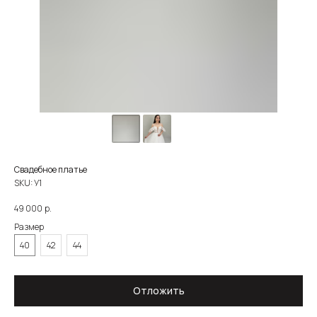
Свадебное платье
SKU:
У1
р.
49 000
Размер
40
42
44
О САЛОНЕ
КАТАЛОГ
НЕВЕСТЫ
НОВОСТИ
КОНТАКТЫ
ЗОЛОТОВА
Отложить
8 930 290 79 77
zoloto_dress@mail.ru