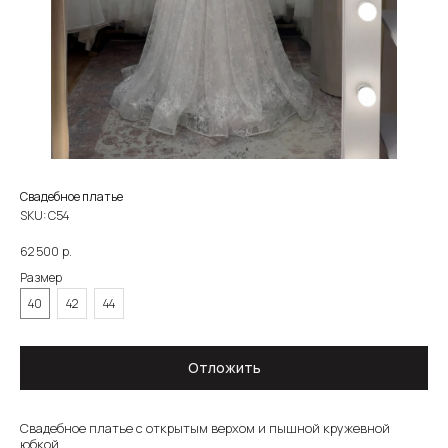
Свадебное платье
SKU:
С54
р.
62 500
Размер
40
42
44
ЗОЛОТОВА
О САЛОНЕ
Отложить
КАТАЛОГ
НЕВЕСТЫ
НОВОСТИ
КОНТАКТЫ
8 930 290 79 77
zoloto_dress@mail.ru
Свадебное платье с открытым верхом и пышной кружевной
КАТАЛОГ
юбкой.