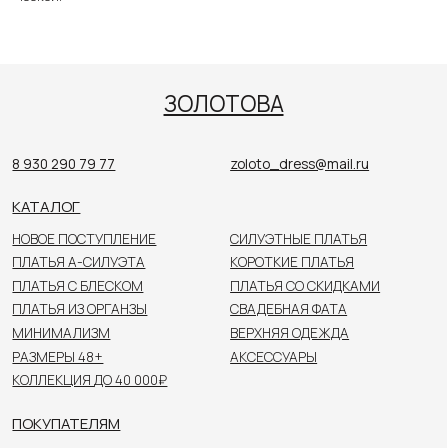
НОВОЕ ПОСТУПЛЕНИЕ
СИЛУЭТНЫЕ ПЛАТЬЯ
ПЛАТЬЯ А-СИЛУЭТА
КОРОТКИЕ ПЛАТЬЯ
ПЛАТЬЯ С БЛЕСКОМ
ПЛАТЬЯ СО СКИДКАМИ
ПЛАТЬЯ ИЗ ОРГАНЗЫ
СВАДЕБНАЯ ФАТА
МИНИМАЛИЗМ
ВЕРХНЯЯ ОДЕЖДА
РАЗМЕРЫ 48+
АКСЕССУАРЫ
КОЛЛЕКЦИЯ ДО 40 000₽
ПОКУПАТЕЛЯМ
О САЛОНЕ
НОВОСТИ
НЕВЕСТЫ
КОНТАКТЫ
Цены, указанные на сайте, не являются публичной
офертой. Пожалуйста, уточняйте стоимость
у консультанта в салоне.
© 2026 ЗОЛОТОВА
Политика конфиденциальности