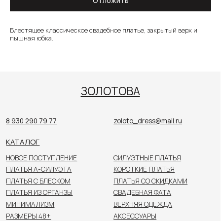
Отложить
8 930 290 79 77
zoloto_dress@mail.ru
КАТАЛОГ
Блестящее классическое свадебное платье, закрытый верх и
пышная юбка.
НОВОЕ ПОСТУПЛЕНИЕ
СИЛУЭТНЫЕ ПЛАТЬЯ
ПЛАТЬЯ А-СИЛУЭТА
КОРОТКИЕ ПЛАТЬЯ
ПЛАТЬЯ С БЛЕСКОМ
ПЛАТЬЯ СО СКИДКАМИ
ПЛАТЬЯ ИЗ ОРГАНЗЫ
СВАДЕБНАЯ ФАТА
МИНИМАЛИЗМ
ВЕРХНЯЯ ОДЕЖДА
РАЗМЕРЫ 48+
АКСЕССУАРЫ
КОЛЛЕКЦИЯ ДО 40 000₽
ПОКУПАТЕЛЯМ
О САЛОНЕ
НОВОСТИ
НЕВЕСТЫ
КОНТАКТЫ
Цены, указанные на сайте, не являются публичной
офертой. Пожалуйста, уточняйте стоимость
у консультанта в салоне.
© 2026 ЗОЛОТОВА
Политика конфиденциальности