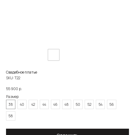
Свадебное платье
SKU:
Т22
р.
55 900
Размер
38
40
42
44
46
48
50
52
54
56
О САЛОНЕ
КАТАЛОГ
НЕВЕСТЫ
НОВОСТИ
КОНТАКТЫ
58
ЗОЛОТОВА