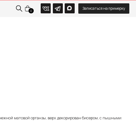
Записаться на примерку
0
р.
нежной матовой органзы, верх декорирован бисером, с пышными