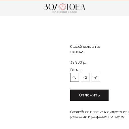
0
Свадебное платье
SKU:
К49
р.
39 900
Размер
40
42
44
Отложить
Свадебное платье А-силуэта из 
рукавами и разрезом по ножке.