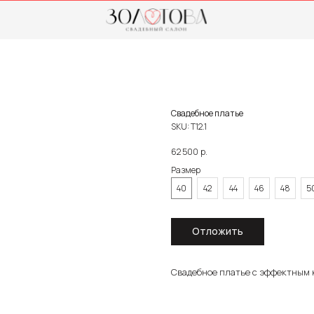
0
Свадебное платье
SKU:
Т12.1
р.
62 500
Размер
40
42
44
46
48
5
Отложить
Свадебное платье с эффектным 