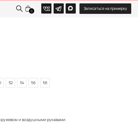
Записаться на примерку
0
р.
0
52
54
56
58
кружевом и воздушными рукавами.